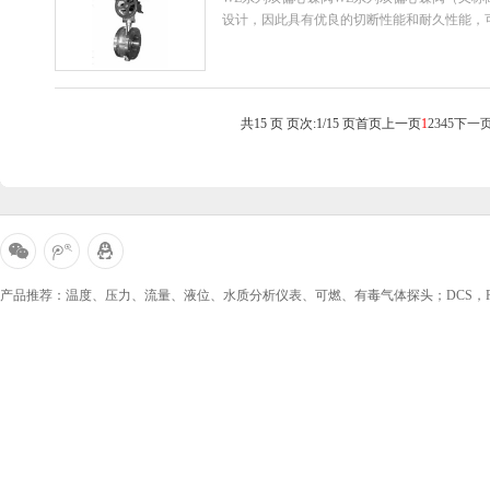
设计，因此具有优良的切断性能和耐久性能，可
蝶阀采用双偏心密封结...
共15 页 页次:1/15 页
首页
上一页
1
2
3
4
5
下一
微
腾
QQ
信
讯微
咨询
产品推荐：温度、压力、流量、液位、水质分析仪表、可燃、有毒气体探头；DCS，PLC
博